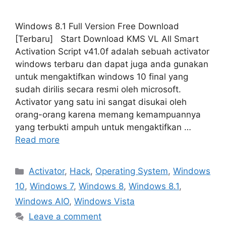
Windows 8.1 Full Version Free Download
[Terbaru] Start Download KMS VL All Smart
Activation Script v41.0f adalah sebuah activator
windows terbaru dan dapat juga anda gunakan
untuk mengaktifkan windows 10 final yang
sudah dirilis secara resmi oleh microsoft.
Activator yang satu ini sangat disukai oleh
orang-orang karena memang kemampuannya
yang terbukti ampuh untuk mengaktifkan …
Read more
Categories
Activator
,
Hack
,
Operating System
,
Windows
10
,
Windows 7
,
Windows 8
,
Windows 8.1
,
Windows AIO
,
Windows Vista
Leave a comment