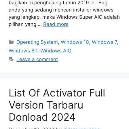
bagikan di penghujung tahun 2019 ini. Bagi
anda yang sedang mencari installer windows
yang lengkap, maka Windows Super AIO adalah
pilihan yang …
Read more
Categories
Operating System
,
Windows 10
,
Windows 7
,
Windows 8.1
,
Windows AIO
Leave a comment
List Of Activator Full
Version Tarbaru
Donload 2024