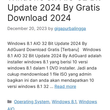
Update 2024 By Gratis
Download 2024
December 20, 2023
by
gigapurbalingga
Windows 8.1 AIO 32 Bit Update 2024 By
AdGuard Download Gratis [Terbaru] Windows
8.1 AIO 32 Bit Update 2024 By AdGuard adalah
installer windows 8.1 yang berisi 10 versi
windows 8.1 dalam 1 DVD installer. Jadi anda
cukup mendownload 1 file ISO yang admin
bagikan ini dan anda akan mendapatkan 10
versi windows 8.1 32 …
Read more
Categories
Operating System
,
Windows 8.1
,
Windows
AIO