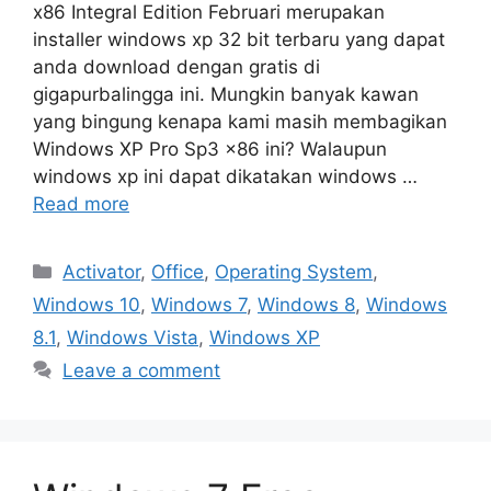
x86 Integral Edition Februari merupakan
installer windows xp 32 bit terbaru yang dapat
anda download dengan gratis di
gigapurbalingga ini. Mungkin banyak kawan
yang bingung kenapa kami masih membagikan
Windows XP Pro Sp3 x86 ini? Walaupun
windows xp ini dapat dikatakan windows …
Read more
Categories
Activator
,
Office
,
Operating System
,
Windows 10
,
Windows 7
,
Windows 8
,
Windows
8.1
,
Windows Vista
,
Windows XP
Leave a comment