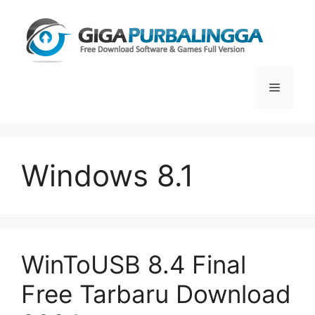
Skip
to
content
Menu
Windows 8.1
WinToUSB 8.4 Final
Free Tarbaru Download