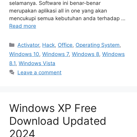
selamanya. Software ini benar-benar
merupakan aplikasi all in one yang akan
mencukupi semua kebutuhan anda terhadap …
Read more
Categories
Activator
,
Hack
,
Office
,
Operating System
,
Windows 10
,
Windows 7
,
Windows 8
,
Windows
8.1
,
Windows Vista
Leave a comment
Windows XP Free
Download Updated
2024