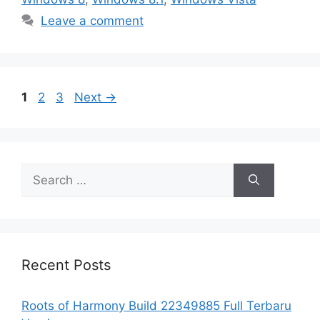
Leave a comment
Page
Page
Page
1
2
3
Next
→
Search
for:
Recent Posts
Roots of Harmony Build 22349885 Full Terbaru