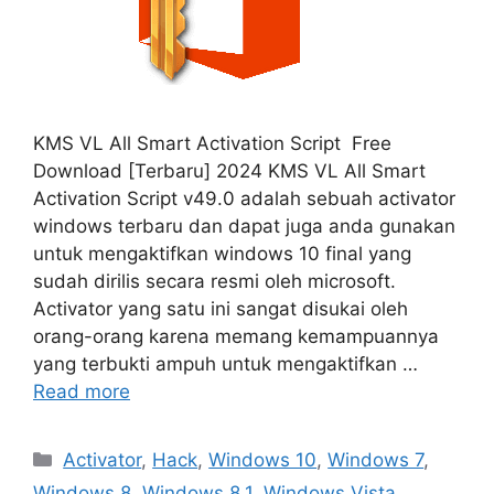
KMS VL All Smart Activation Script Free
Download [Terbaru] 2024 KMS VL All Smart
Activation Script v49.0 adalah sebuah activator
windows terbaru dan dapat juga anda gunakan
untuk mengaktifkan windows 10 final yang
sudah dirilis secara resmi oleh microsoft.
Activator yang satu ini sangat disukai oleh
orang-orang karena memang kemampuannya
yang terbukti ampuh untuk mengaktifkan …
Read more
Categories
Activator
,
Hack
,
Windows 10
,
Windows 7
,
Windows 8
,
Windows 8.1
,
Windows Vista