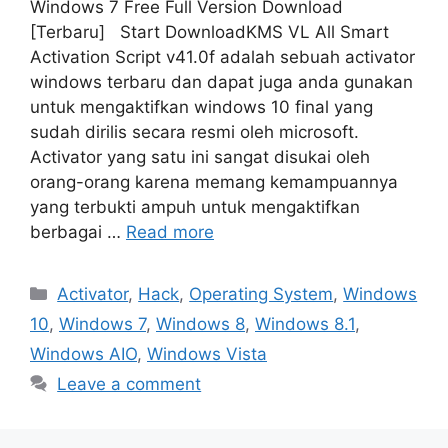
Windows 7 Free Full Version Download
[Terbaru] Start DownloadKMS VL All Smart
Activation Script v41.0f adalah sebuah activator
windows terbaru dan dapat juga anda gunakan
untuk mengaktifkan windows 10 final yang
sudah dirilis secara resmi oleh microsoft.
Activator yang satu ini sangat disukai oleh
orang-orang karena memang kemampuannya
yang terbukti ampuh untuk mengaktifkan
berbagai …
Read more
Categories
Activator
,
Hack
,
Operating System
,
Windows
10
,
Windows 7
,
Windows 8
,
Windows 8.1
,
Windows AIO
,
Windows Vista
Leave a comment