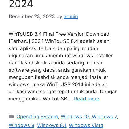
2024
December 23, 2023
by
admin
WinToUSB 8.4 Final Free Version Download
[Terbaru] 2024 WinToUSB 8.4 adalah salah
satu aplikasi terbaik dan paling mudah
digunakan untuk membuat windows installer
dari flashdisk. Jika anda sedang mencari
software yang dapat anda gunakan untuk
mengubah flashdisk anda menjadi installer
windows, maka WinToUSB 2014 ini adalah
aplikasi yang sangat tepat untuk anda. Dengan
menggunakan WinToUSB …
Read more
Categories
Operating System
,
Windows 10
,
Windows 7
,
Windows 8
,
Windows 8.1
,
Windows Vista