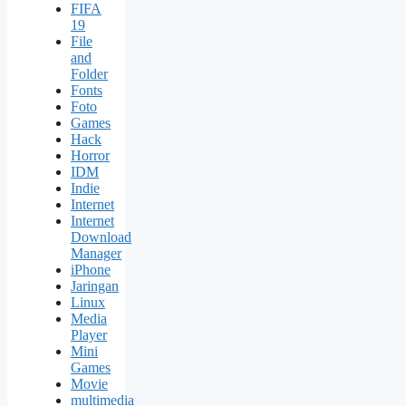
FIFA
19
File
and
Folder
Fonts
Foto
Games
Hack
Horror
IDM
Indie
Internet
Internet
Download
Manager
iPhone
Jaringan
Linux
Media
Player
Mini
Games
Movie
multimedia