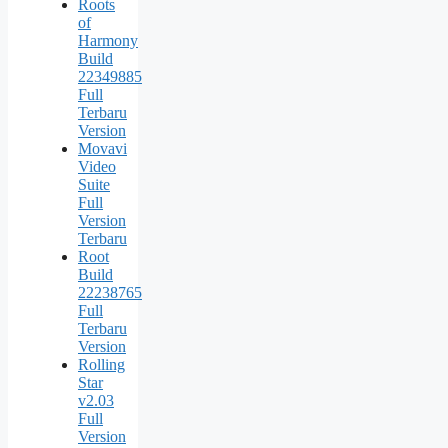
Roots
of
Harmony
Build
22349885
Full
Terbaru
Version
Movavi
Video
Suite
Full
Version
Terbaru
Root
Build
22238765
Full
Terbaru
Version
Rolling
Star
v2.03
Full
Version