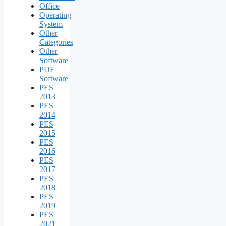
Office
Operating
System
Other
Categories
Other
Software
PDF
Software
PES
2013
PES
2014
PES
2015
PES
2016
PES
2017
PES
2018
PES
2019
PES
2021