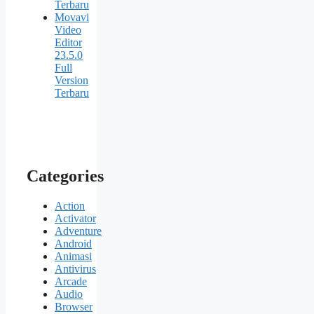
Terbaru
Movavi
Video
Editor
23.5.0
Full
Version
Terbaru
Categories
Action
Activator
Adventure
Android
Animasi
Antivirus
Arcade
Audio
Browser