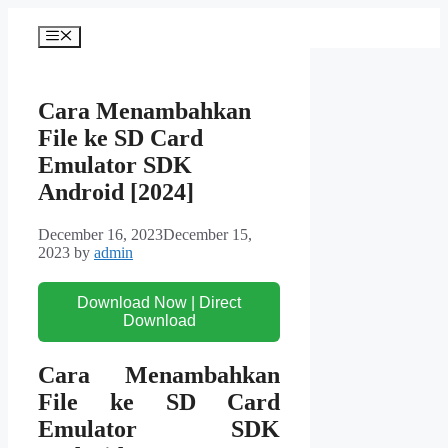
Skip
to
Menu
content
Cara Menambahkan
File ke SD Card
Emulator SDK
Android [2024]
December 16, 2023
December 15,
2023
by
admin
Download Now | Direct
Download
Cara Menambahkan
File ke SD Card
Emulator SDK