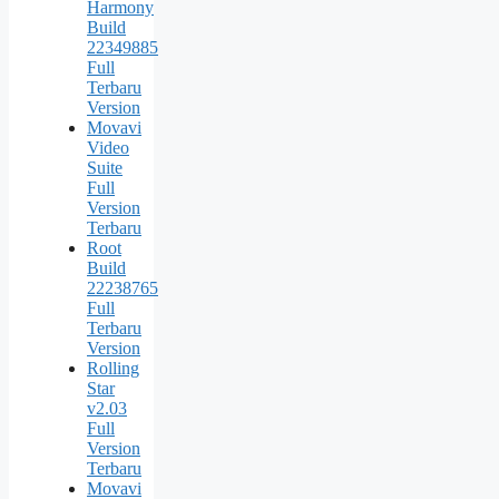
Harmony
Build
22349885
Full
Terbaru
Version
Movavi
Video
Suite
Full
Version
Terbaru
Root
Build
22238765
Full
Terbaru
Version
Rolling
Star
v2.03
Full
Version
Terbaru
Movavi