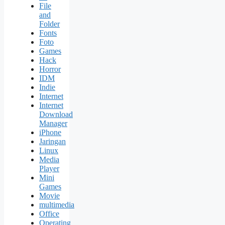
File
and
Folder
Fonts
Foto
Games
Hack
Horror
IDM
Indie
Internet
Internet
Download
Manager
iPhone
Jaringan
Linux
Media
Player
Mini
Games
Movie
multimedia
Office
Operating