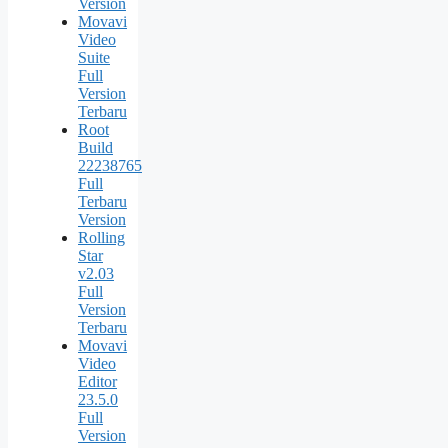
Version
Movavi
Video
Suite
Full
Version
Terbaru
Root
Build
22238765
Full
Terbaru
Version
Rolling
Star
v2.03
Full
Version
Terbaru
Movavi
Video
Editor
23.5.0
Full
Version