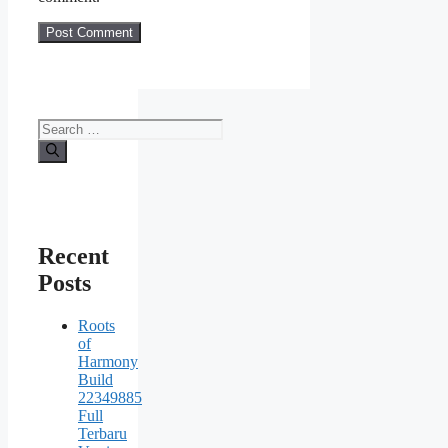
Search
for:
Recent
Posts
Roots
of
Harmony
Build
22349885
Full
Terbaru