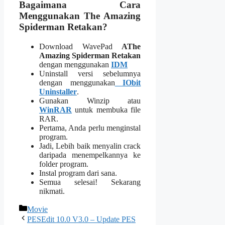
Bagaimana Cara
Menggunakan The Amazing
Spiderman Retakan?
Download WavePad
AThe
Amazing Spiderman
Retakan
dengan menggunakan
IDM
Uninstall versi sebelumnya
dengan menggunakan
IObit
Uninstaller
.
Gunakan Winzip atau
WinRAR
untuk membuka file
RAR.
Pertama, Anda perlu menginstal
program.
Jadi, Lebih baik menyalin crack
daripada menempelkannya ke
folder program.
Instal program dari sana.
Semua selesai! Sekarang
nikmati.
Categories
Movie
PESEdit 10.0 V3.0 – Update PES